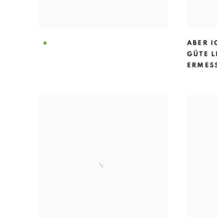
ABER I
GÜTE L
ERMES