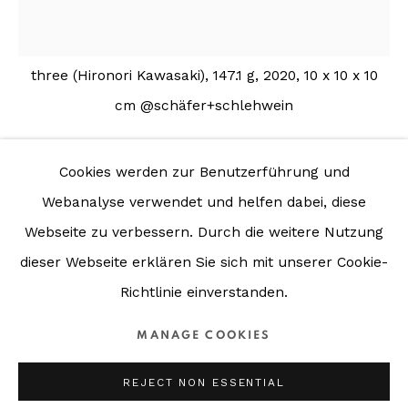
ART SPACE stift millstatt
three (Hironori Kawasaki), 147.1 g, 2020, 10 x 10 x 10
Stiftgasse 1 ┃ P-1-04
cm @schäfer+schlehwein
A - 9872 Millstatt
Cookies werden zur Benutzerführung und
Phone:
THREE
Webanalyse verwendet und helfen dabei, diese
+43 (0) 4766 35250
Webseite zu verbessern.
Durch die weitere Nutzung
147.1 G
,
2020
dieser Webseite erklären Sie sich mit unserer Cookie-
Mail:
Skulptur
Richtlinie einverstanden.
schaefer@schaefer-schlehwein.com
10 x 10 x 10 cm
schlehwein@schaefer-schlehwein.com
MANAGE COOKIES
Copyright the Artist
REJECT NON ESSENTIAL
800