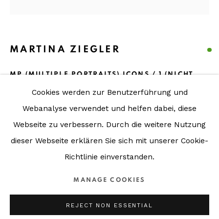
ART SPACE stift millstatt
Stiftgasse 1 ┃ P-1-04
MARTINA ZIEGLER
A - 9872 Millstatt
MP (MULTIPLE PORTRAITS) ICONS / 1 (NICHT
VON DIESER WELT)
,
2025
Cookies werden zur Benutzerführung und
Phone:
Malerei / Crossover Painting / Metaphoto / Fine Art
Webanalyse verwendet und helfen dabei, diese
+43 (0) 4766 35250
Print auf Hahnemühle Photorag
Webseite zu verbessern.
Durch die weitere Nutzung
22x22 cm
dieser Webseite erklären Sie sich mit unserer Cookie-
Mail:
Richtlinie einverstanden.
schaefer@schaefer-schlehwein.com
ENQUIRE / ANFRAGE
schlehwein@schaefer-schlehwein.com
MANAGE COOKIES
REJECT NON ESSENTIAL